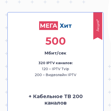
Акция*
Хит
МЕГА
Акция*
МЕГА
Хит
+ Кабельное ТВ
500
500
Мбит/сек
Мбит/сек
320 IPTV каналов:
320 IPTV каналов:
120 – IPTV Тvip
120 – IPTV Тvip
200 – Видеолайн IPTV
200 – Видеолайн IPTV
+ Кабельное ТВ 200
каналов
+ Кабельное ТВ 200
каналов
Всё и сразу:
максимум возможностей в одном тарифе