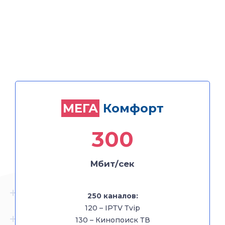
Комфорт
МЕГА
МЕГА
Комфорт
+ Кабельное ТВ
300
300
Мбит/сек
Мбит/сек
250 каналов:
120 – IPTV Тvip
250 каналов:
130 – Кинопоиск ТВ
120 – IPTV Тvip
130 – Кинопоиск ТВ