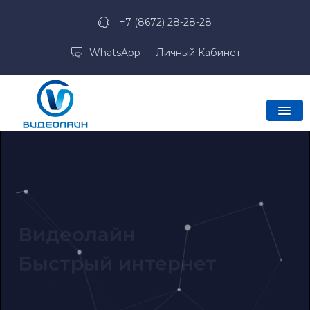
+7 (8672) 28-28-28
WhatsApp
Личный Кабинет
Видеолайн
Быстрый интернет
от 7 дней
200
250 руб/месяц
250 руб/месяц