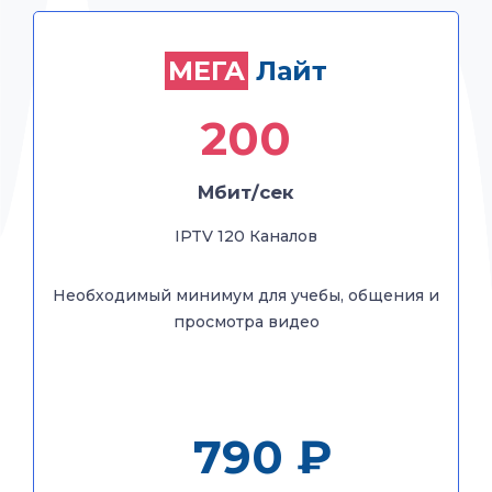
Лайт
МЕГА
МЕГА
Лайт
+ Кабельное ТВ
200
200
Мбит/сек
Мбит/сек
IPTV 120 Каналов
IPTV 120 Каналов
+ Кабельное ТВ 200
Необходимый минимум для учебы, общения и
каналов
просмотра видео
Необходимый минимум для учебы, общения и
просмотра видео
790 ₽
1040 ₽