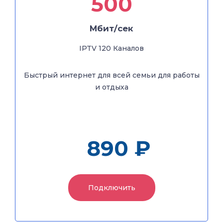
500
500
Мбит/сек
Мбит/сек
IPTV 120 Каналов
IPTV 120 Каналов
+ Кабельное ТВ 200
Быстрый интернет для всей семьи для работы
каналов
и отдыха
Быстрый интернет для всей семьи для работы
и отдыха
890 ₽
1140 ₽
Подключить
Подключить