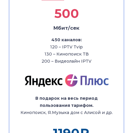
500
500
Мбит/сек
Мбит/сек
450 каналов:
450 каналов:
120 – IPTV Тvip
120 – IPTV Тvip
130 – Кинопоиск ТВ
130 – Кинопоиск ТВ
200 – Видеолайн IPTV
200 – Видеолайн IPTV
+ Кабельное ТВ 200
каналов
В подарок на весь период
пользования тарифом.
Кинопоиск, Я.Музыка дом с Алисой и др.
В подарок на весь период
пользования тарифом.
Кинопоиск, Я.Музыка дом с Алисой и др.