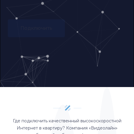
Подключить
Подключить
Подключить
Где подключить качественный высокоскоростной
Интернет в квартиру? Компания «Видеолайн»