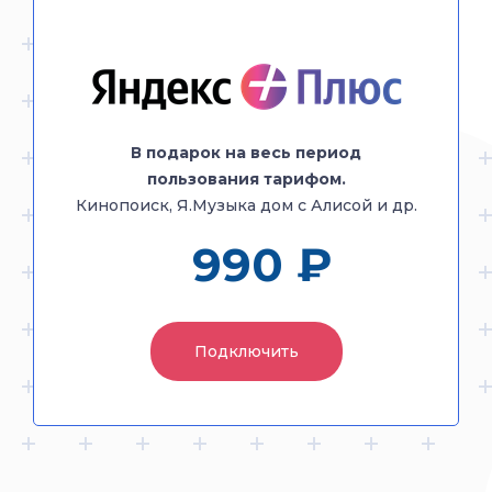
+ Кабельное ТВ 200
каналов
В подарок на весь период
пользования тарифом.
В подарок на весь период
Кинопоиск, Я.Музыка дом с Алисой и др.
пользования тарифом.
Кинопоиск, Я.Музыка дом с Алисой и др.
990 ₽
1240 ₽
Подключить
Подключить